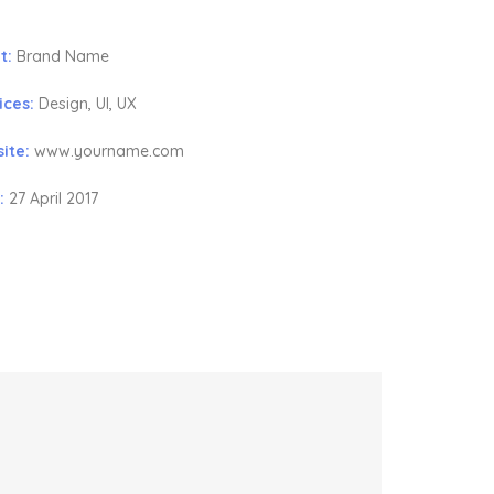
t:
Brand Name
ices:
Design, UI, UX
ite:
www.yourname.com
:
27 April 2017