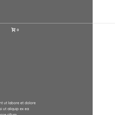
0
nt ut labore et dolore
i ut aliquip ex ea
sse cillum.