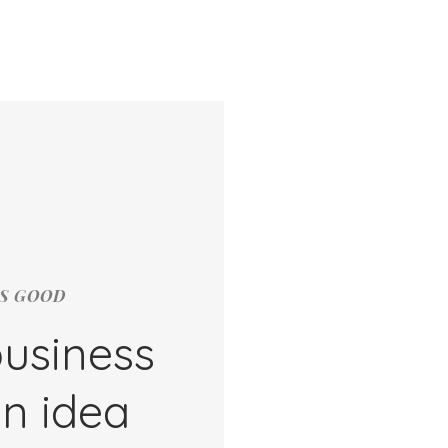
LS GOOD
business
an idea