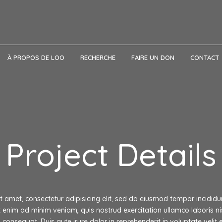
À PROPOS DE LOO
RECHERCHE
FAIRE UN DON
CONTACT
Project Details
 amet, consectetur adipisicing elit, sed do eiusmod tempor incididu
enim ad minim veniam, quis nostrud exercitation ullamco laboris nis
nsequat. Duis aute irure dolor in reprehenderit in voluptate velit e