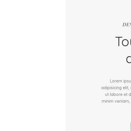
DE
To
Lorem ipsu
adipisicing eli
ut labore et 
minim veniam, 